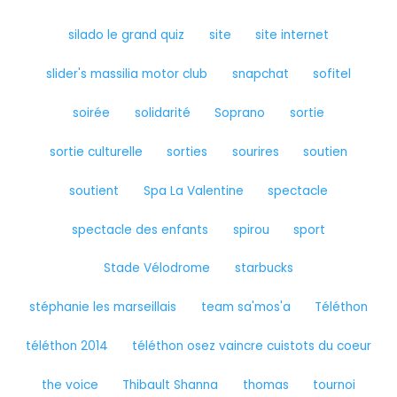
silado le grand quiz
site
site internet
slider's massilia motor club
snapchat
sofitel
soirée
solidarité
Soprano
sortie
sortie culturelle
sorties
sourires
soutien
soutient
Spa La Valentine
spectacle
spectacle des enfants
spirou
sport
Stade Vélodrome
starbucks
stéphanie les marseillais
team sa'mos'a
Téléthon
téléthon 2014
téléthon osez vaincre cuistots du coeur
the voice
Thibault Shanna
thomas
tournoi