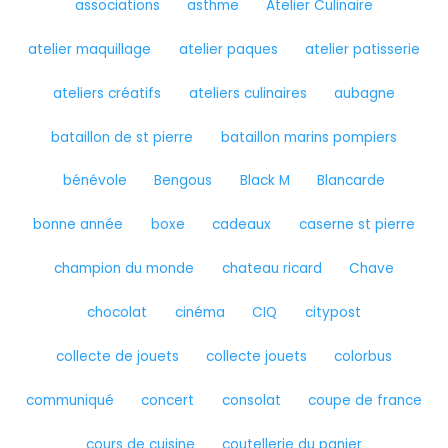
associations
asthme
Atelier Culinaire
atelier maquillage
atelier paques
atelier patisserie
ateliers créatifs
ateliers culinaires
aubagne
bataillon de st pierre
bataillon marins pompiers
bénévole
Bengous
Black M
Blancarde
bonne année
boxe
cadeaux
caserne st pierre
champion du monde
chateau ricard
Chave
chocolat
cinéma
CIQ
citypost
collecte de jouets
collecte jouets
colorbus
communiqué
concert
consolat
coupe de france
cours de cuisine
coutellerie du panier