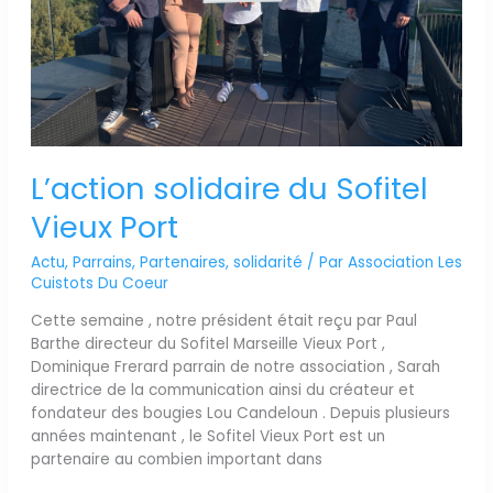
L’action solidaire du Sofitel
Vieux Port
Actu
,
Parrains
,
Partenaires
,
solidarité
/ Par
Association Les
Cuistots Du Coeur
Cette semaine , notre président était reçu par Paul
Barthe directeur du Sofitel Marseille Vieux Port ,
Dominique Frerard parrain de notre association , Sarah
directrice de la communication ainsi du créateur et
fondateur des bougies Lou Candeloun . Depuis plusieurs
années maintenant , le Sofitel Vieux Port est un
partenaire au combien important dans