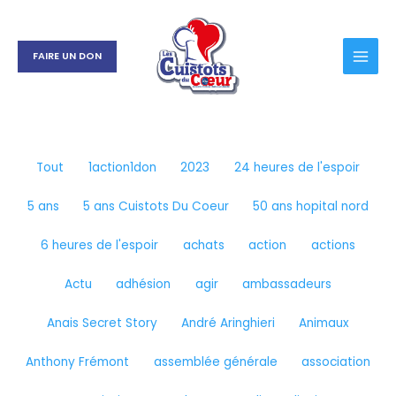
Aller
Filtrer
au
les
contenu
publications
FAIRE UN DON
par
catégorie
Tout
1action1don
2023
24 heures de l'espoir
5 ans
5 ans Cuistots Du Coeur
50 ans hopital nord
6 heures de l'espoir
achats
action
actions
Actu
adhésion
agir
ambassadeurs
Anais Secret Story
André Aringhieri
Animaux
Anthony Frémont
assemblée générale
association