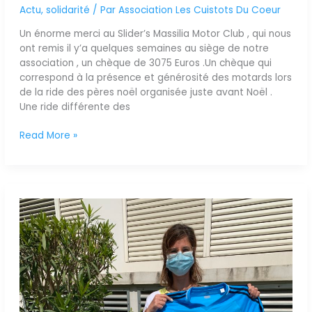
Actu
,
solidarité
/ Par
Association Les Cuistots Du Coeur
Un énorme merci au Slider’s Massilia Motor Club , qui nous
ont remis il y’a quelques semaines au siège de notre
association , un chèque de 3075 Euros .Un chèque qui
correspond à la présence et générosité des motards lors
de la ride des pères noël organisée juste avant Noël .
Une ride différente des
Read More »
Des
cadeaux
pour
les
patients
de
l’IPC
!