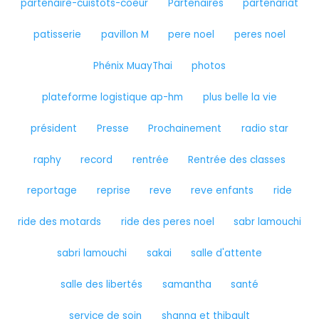
partenaire-cuistots-coeur
Partenaires
partenariat
patisserie
pavillon M
pere noel
peres noel
Phénix MuayThai
photos
plateforme logistique ap-hm
plus belle la vie
président
Presse
Prochainement
radio star
raphy
record
rentrée
Rentrée des classes
reportage
reprise
reve
reve enfants
ride
ride des motards
ride des peres noel
sabr lamouchi
sabri lamouchi
sakai
salle d'attente
salle des libertés
samantha
santé
service de soin
shanna et thibault