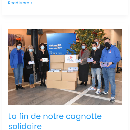
Read More »
La
fin
de
notre
cagnotte
solidaire
La fin de notre cagnotte
solidaire