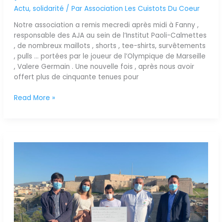
Actu
,
solidarité
/ Par
Association Les Cuistots Du Coeur
Notre association a remis mecredi après midi à Fanny ,
responsable des AJA au sein de l’Institut Paoli-Calmettes
, de nombreux maillots , shorts , tee-shirts, survêtements
, pulls … portées par le joueur de l’Olympique de Marseille
, Valere Germain . Une nouvelle fois , après nous avoir
offert plus de cinquante tenues pour
Read More »
L’action
solidaire
du
Sofitel
Vieux
Port