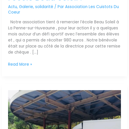
Actu
,
Galerie
,
solidarité
/ Par
Association Les Cuistots Du
Coeur
Notre association tient à remercier l’école Beau Soleil à
La Penne-sur-Huveaune , pour leur action il y a quelques
mois autour d’un défi sportif avec l’ensemble des élèves
et , qui a permis de récolter 980 euros . Notre bénévole
était sur place au côté de la directrice pour cette remise
de chèque . […]
Read More »
Un
gouter
5
étoiles
pour
les