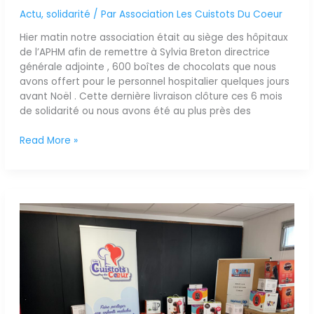
Actu
,
solidarité
/ Par
Association Les Cuistots Du Coeur
Hier matin notre association était au siège des hôpitaux
de l’APHM afin de remettre à Sylvia Breton directrice
générale adjointe , 600 boîtes de chocolats que nous
avons offert pour le personnel hospitalier quelques jours
avant Noël . Cette dernière livraison clôture ces 6 mois
de solidarité ou nous avons été au plus près des
Read More »
Dernière
livraison
à
l’Hopital
de
Sainte
Marguerite
!