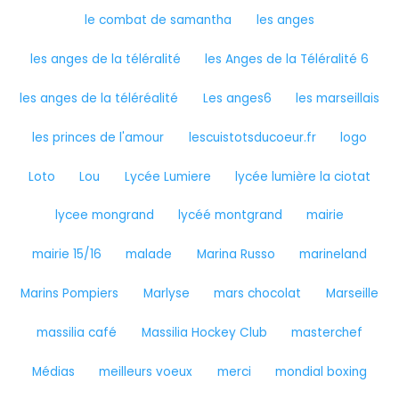
le combat de samantha
les anges
les anges de la téléralité
les Anges de la Téléralité 6
les anges de la téléréalité
Les anges6
les marseillais
les princes de l'amour
lescuistotsducoeur.fr
logo
Loto
Lou
Lycée Lumiere
lycée lumière la ciotat
lycee mongrand
lycéé montgrand
mairie
mairie 15/16
malade
Marina Russo
marineland
Marins Pompiers
Marlyse
mars chocolat
Marseille
massilia café
Massilia Hockey Club
masterchef
Médias
meilleurs voeux
merci
mondial boxing