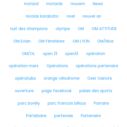
motard
motards
mucem
News
nicolas karabatic
noel
nouvel an
nuit des champions
olympe
OM
OM ATTITUDE
OM Evian
OM Féminines
OM LYON
OM/Nice
OM/OL
open 13
open13
opération
opération mars
Opérations
opérations partenaire
opératuibs
orange vélodrome
Oser Vaincre
ouverture
page facebook
palais des sports
parc borély
parc francois billoux
Parrains
Partebaire
partenaie
Partenaire