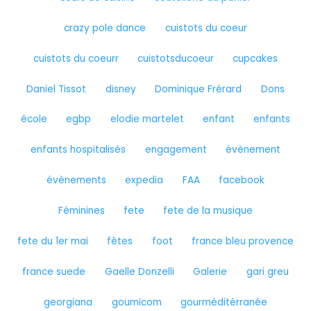
crazy pole dance
cuistots du coeur
cuistots du coeurr
cuistotsducoeur
cupcakes
Daniel Tissot
disney
Dominique Frérard
Dons
école
egbp
elodie martelet
enfant
enfants
enfants hospitalisés
engagement
évènement
évènements
expedia
FAA
facebook
Féminines
fete
fete de la musique
fete du 1er mai
fêtes
foot
france bleu provence
france suede
Gaelle Donzelli
Galerie
gari greu
georgiana
goumicom
gourméditérranée