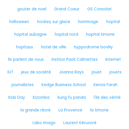
gouter de noel
Grand Coeur
GS Consolat
halloween
hockey sur glace
hommage
hopital
hopital aubagne
hopital nord
hopital timone
hopitaux
hotel de ville
hyppodrome borély
Ils parlent de nous
Institut Paoli Calmettes
Internet
IUT
jeux de société
Joanna Rays
jouet
jouets
journalistes
Kedge Business School
Kenza Farah
Kids Day
Kizomba
kung fu panda
l'ile des vérité
la grande récré
La Provence
la timone
Labo Imago
Laurent Kéruzoré