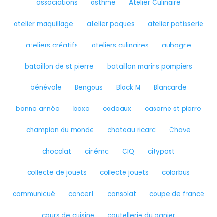
associations
asthme
Atelier Culinaire
atelier maquillage
atelier paques
atelier patisserie
ateliers créatifs
ateliers culinaires
aubagne
bataillon de st pierre
bataillon marins pompiers
bénévole
Bengous
Black M
Blancarde
bonne année
boxe
cadeaux
caserne st pierre
champion du monde
chateau ricard
Chave
chocolat
cinéma
CIQ
citypost
collecte de jouets
collecte jouets
colorbus
communiqué
concert
consolat
coupe de france
cours de cuisine
coutellerie du panier