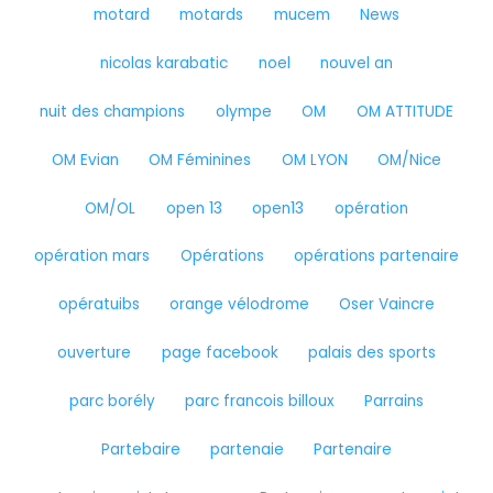
motard
motards
mucem
News
nicolas karabatic
noel
nouvel an
nuit des champions
olympe
OM
OM ATTITUDE
OM Evian
OM Féminines
OM LYON
OM/Nice
OM/OL
open 13
open13
opération
opération mars
Opérations
opérations partenaire
opératuibs
orange vélodrome
Oser Vaincre
ouverture
page facebook
palais des sports
parc borély
parc francois billoux
Parrains
Partebaire
partenaie
Partenaire