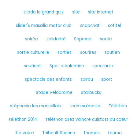
silado le grand quiz
site
site internet
slider's massilia motor club
snapchat
sofitel
soirée
solidarité
Soprano
sortie
sortie culturelle
sorties
sourires
soutien
soutient
Spa La Valentine
spectacle
spectacle des enfants
spirou
sport
Stade Vélodrome
starbucks
stéphanie les marseillais
team sa'mos'a
Téléthon
téléthon 2014
téléthon osez vaincre cuistots du coeur
the voice
Thibault Shanna
thomas
tournoi