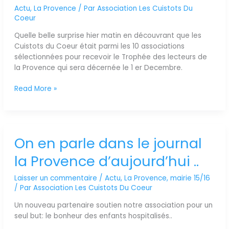
Actu
,
La Provence
/ Par
Association Les Cuistots Du
le
Coeur
trophée
2016
Quelle belle surprise hier matin en découvrant que les
des
Cuistots du Coeur était parmi les 10 associations
lecteurs
sélectionnées pour recevoir le Trophée des lecteurs de
du
la Provence qui sera décernée le 1 er Decembre.
journal
La
Read More »
Provence
!
On en parle dans le journal
On
en
la Provence d’aujourd’hui ..
parle
dans
Laisser un commentaire
/
Actu
,
La Provence
,
mairie 15/16
le
/ Par
Association Les Cuistots Du Coeur
journal
la
Un nouveau partenaire soutien notre association pour un
Provence
seul but: le bonheur des enfants hospitalisés..
d’aujourd’hui