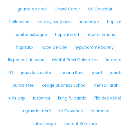
gouter de noel
Grand Coeur
GS Consolat
halloween
hockey sur glace
hommage
hopital
hopital aubagne
hopital nord
hopital timone
hopitaux
hotel de ville
hyppodrome borély
Ils parlent de nous
Institut Paoli Calmettes
Internet
IUT
jeux de société
Joanna Rays
jouet
jouets
journalistes
Kedge Business School
Kenza Farah
Kids Day
Kizomba
kung fu panda
l'ile des vérité
la grande récré
La Provence
la timone
Labo Imago
Laurent Kéruzoré