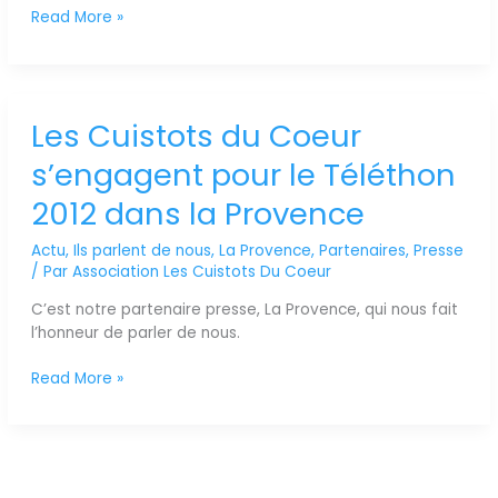
..
Read More »
Les Cuistots du Coeur
Les
Cuistots
s’engagent pour le Téléthon
du
Coeur
2012 dans la Provence
s’engagent
pour
Actu
,
Ils parlent de nous
,
La Provence
,
Partenaires
,
Presse
le
/ Par
Association Les Cuistots Du Coeur
Téléthon
C’est notre partenaire presse, La Provence, qui nous fait
2012
l’honneur de parler de nous.
dans
la
Read More »
Provence