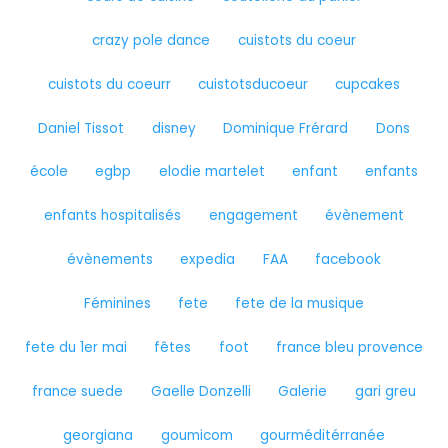
crazy pole dance
cuistots du coeur
cuistots du coeurr
cuistotsducoeur
cupcakes
Daniel Tissot
disney
Dominique Frérard
Dons
école
egbp
elodie martelet
enfant
enfants
enfants hospitalisés
engagement
évènement
évènements
expedia
FAA
facebook
Féminines
fete
fete de la musique
fete du 1er mai
fêtes
foot
france bleu provence
france suede
Gaelle Donzelli
Galerie
gari greu
georgiana
goumicom
gourméditérranée