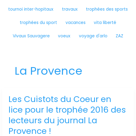
tournoi inter-hopitaux
travaux
trophées des sports
trophées du sport
vacances
vita liberté
Vivaux Sauvagere
voeux
voyage d'arlo
ZAZ
La Provence
Les Cuistots du Coeur en
Les
Cuistots
lice pour le trophée 2016 des
du
Coeur
lecteurs du journal La
en
Provence !
lice
pour