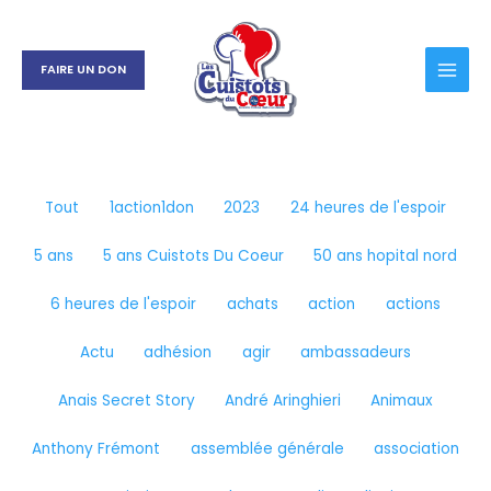
Aller
Filtrer
au
les
contenu
publications
FAIRE UN DON
par
catégorie
Tout
1action1don
2023
24 heures de l'espoir
5 ans
5 ans Cuistots Du Coeur
50 ans hopital nord
6 heures de l'espoir
achats
action
actions
Actu
adhésion
agir
ambassadeurs
Anais Secret Story
André Aringhieri
Animaux
Anthony Frémont
assemblée générale
association