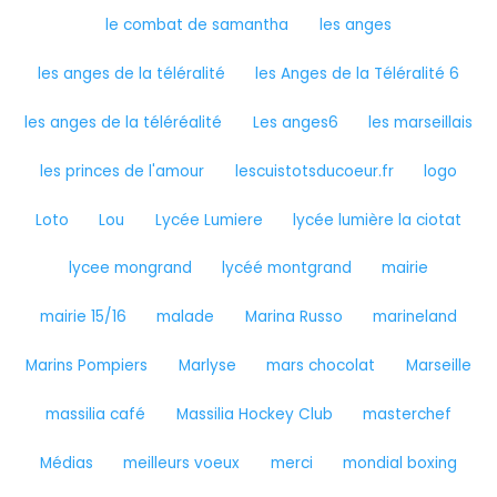
le combat de samantha
les anges
les anges de la téléralité
les Anges de la Téléralité 6
les anges de la téléréalité
Les anges6
les marseillais
les princes de l'amour
lescuistotsducoeur.fr
logo
Loto
Lou
Lycée Lumiere
lycée lumière la ciotat
lycee mongrand
lycéé montgrand
mairie
mairie 15/16
malade
Marina Russo
marineland
Marins Pompiers
Marlyse
mars chocolat
Marseille
massilia café
Massilia Hockey Club
masterchef
Médias
meilleurs voeux
merci
mondial boxing