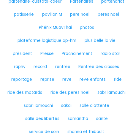
partenaire-cuistots-coeur
Partenaires
partenariat
patisserie
pavillon M
pere noel
peres noel
Phénix MuayThai
photos
plateforme logistique ap-hm
plus belle la vie
président
Presse
Prochainement
radio star
raphy
record
rentrée
Rentrée des classes
reportage
reprise
reve
reve enfants
ride
ride des motards
ride des peres noel
sabr lamouchi
sabri lamouchi
sakai
salle d'attente
salle des libertés
samantha
santé
service de soin
shanna et thibault