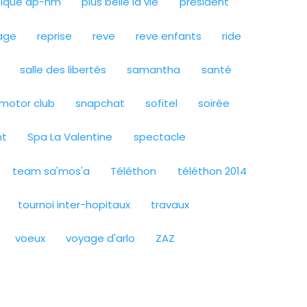
stique ap-hm
plus belle la vie
président
age
reprise
reve
reve enfants
ride
salle des libertés
samantha
santé
a motor club
snapchat
sofitel
soirée
nt
Spa La Valentine
spectacle
team sa'mos'a
Téléthon
téléthon 2014
tournoi inter-hopitaux
travaux
voeux
voyage d'arlo
ZAZ