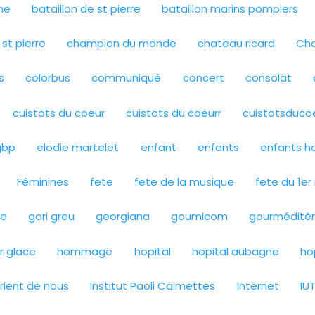
ne
bataillon de st pierre
bataillon marins pompiers
st pierre
champion du monde
chateau ricard
Ch
s
colorbus
communiqué
concert
consolat
cuistots du coeur
cuistots du coeurr
cuistotsduco
gbp
elodie martelet
enfant
enfants
enfants ho
Féminines
fete
fete de la musique
fete du 1er
ie
gari greu
georgiana
goumicom
gourmédité
r glace
hommage
hopital
hopital aubagne
ho
arlent de nous
Institut Paoli Calmettes
Internet
IU