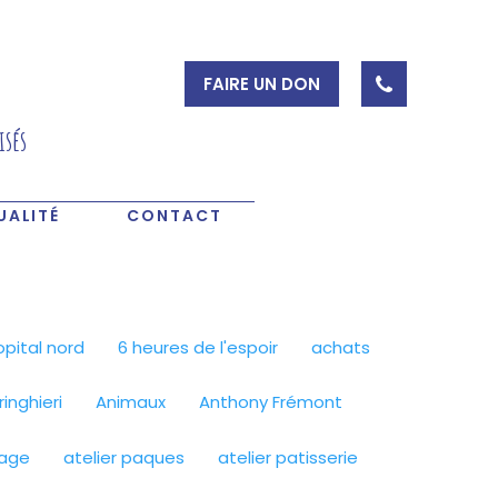
FAIRE UN DON
isés
UALITÉ
CONTACT
pital nord
6 heures de l'espoir
achats
inghieri
Animaux
Anthony Frémont
lage
atelier paques
atelier patisserie