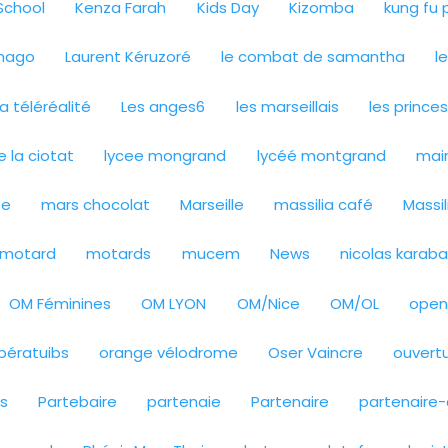
School
Kenza Farah
Kids Day
Kizomba
kung fu
mago
Laurent Kéruzoré
le combat de samantha
l
a téléréalité
Les anges6
les marseillais
les prince
e la ciotat
lycee mongrand
lycéé montgrand
mair
se
mars chocolat
Marseille
massilia café
Massi
motard
motards
mucem
News
nicolas karaba
OM Féminines
OM LYON
OM/Nice
OM/OL
open
pératuibs
orange vélodrome
Oser Vaincre
ouvert
ns
Partebaire
partenaie
Partenaire
partenaire-