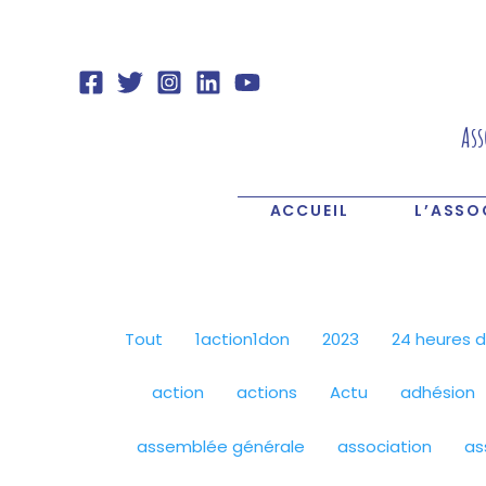
Aller
Filtrer
au
les
contenu
publications
par
catégorie
Ass
ACCUEIL
L’ASSO
Tout
1action1don
2023
24 heures d
action
actions
Actu
adhésion
assemblée générale
association
as