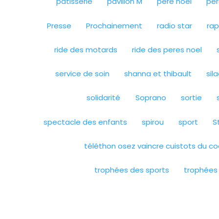
patisserie
pavillon M
pere noel
per
Presse
Prochainement
radio star
ra
ride des motards
ride des peres noel
service de soin
shanna et thibault
sil
solidarité
Soprano
sortie
spectacle des enfants
spirou
sport
S
téléthon osez vaincre cuistots du co
trophées des sports
trophées