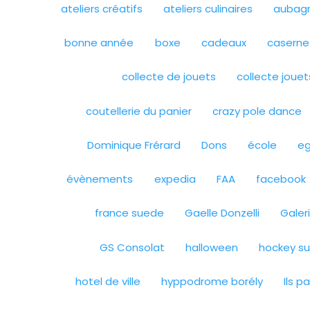
ateliers créatifs
ateliers culinaires
aubag
bonne année
boxe
cadeaux
caserne 
collecte de jouets
collecte jouet
coutellerie du panier
crazy pole dance
Dominique Frérard
Dons
école
e
évènements
expedia
FAA
facebook
france suede
Gaelle Donzelli
Galer
GS Consolat
halloween
hockey su
hotel de ville
hyppodrome borély
Ils p