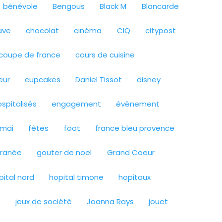
bénévole
Bengous
Black M
Blancarde
ave
chocolat
cinéma
CIQ
citypost
coupe de france
cours de cuisine
eur
cupcakes
Daniel Tissot
disney
spitalisés
engagement
évènement
 mai
fêtes
foot
france bleu provence
rranée
gouter de noel
Grand Coeur
pital nord
hopital timone
hopitaux
T
jeux de société
Joanna Rays
jouet