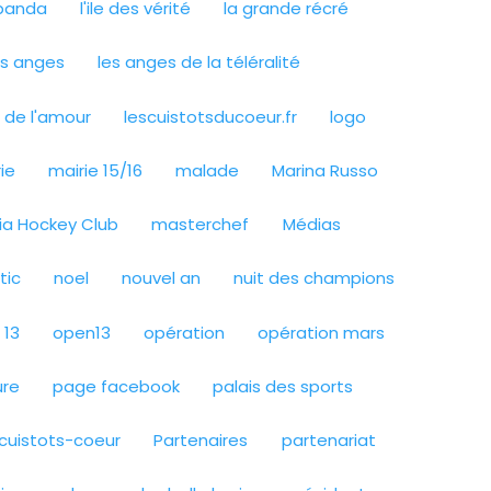
 panda
l'ile des vérité
la grande récré
es anges
les anges de la téléralité
s de l'amour
lescuistotsducoeur.fr
logo
ie
mairie 15/16
malade
Marina Russo
lia Hockey Club
masterchef
Médias
tic
noel
nouvel an
nuit des champions
 13
open13
opération
opération mars
ure
page facebook
palais des sports
cuistots-coeur
Partenaires
partenariat