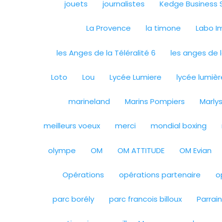
jouets
journalistes
Kedge Business 
La Provence
la timone
Labo I
les Anges de la Téléralité 6
les anges de l
Loto
Lou
Lycée Lumiere
lycée lumièr
marineland
Marins Pompiers
Marly
meilleurs voeux
merci
mondial boxing
olympe
OM
OM ATTITUDE
OM Evian
Opérations
opérations partenaire
o
parc borély
parc francois billoux
Parrai