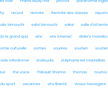
es noel
Phénix MuayThai
photos
plateforme logi
phy
record
rentrée
Rentrée des classes
report
sabr lamouchi
sabri lamouchi
sakai
salle d'attente
ado le grand quiz
site
site internet
slider's massili
sortie culturelle
sorties
sourires
soutien
soutie
tade Vélodrome
starbucks
stéphanie les marseillais
eur
the voice
Thibault Shanna
thomas
tournoi
 du sport
vacances
vita liberté
Vivaux Sauvagere