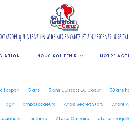
ociation qui vient en aide aux enfants et adolescents hospital
CIATION
NOUS SOUTENIR
NOTRE ACT
e l'espoir
5 ans
5 ans Cuistots Du Coeur
50 ans ho
agir
ambassadeurs
Anais Secret Story
André Ar
sociations
asthme
Atelier Culinaire
atelier maquil