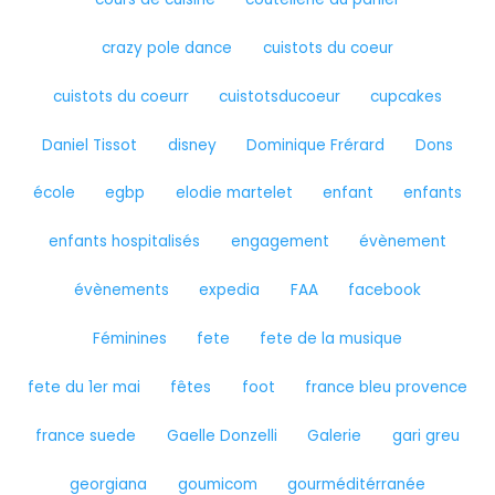
crazy pole dance
cuistots du coeur
cuistots du coeurr
cuistotsducoeur
cupcakes
Daniel Tissot
disney
Dominique Frérard
Dons
école
egbp
elodie martelet
enfant
enfants
enfants hospitalisés
engagement
évènement
évènements
expedia
FAA
facebook
Féminines
fete
fete de la musique
fete du 1er mai
fêtes
foot
france bleu provence
france suede
Gaelle Donzelli
Galerie
gari greu
georgiana
goumicom
gourméditérranée