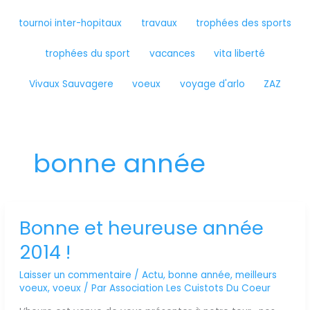
tournoi inter-hopitaux
travaux
trophées des sports
trophées du sport
vacances
vita liberté
Vivaux Sauvagere
voeux
voyage d'arlo
ZAZ
bonne année
Bonne et heureuse année
Bonne
et
2014 !
heureuse
année
Laisser un commentaire
/
Actu
,
bonne année
,
meilleurs
2014
voeux
,
voeux
/ Par
Association Les Cuistots Du Coeur
!