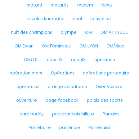
motard
motards
mucem
News
nicolas karabatic
noel
nouvel an
nuit des champions
olympe
OM
OM ATTITUDE
OM Evian
OM Féminines
OM LYON
OM/Nice
OM/OL
open 13
open13
opération
opération mars
Opérations
opérations partenaire
opératuibs
orange vélodrome
Oser Vaincre
ouverture
page facebook
palais des sports
parc borély
parc francois billoux
Parrains
Partebaire
partenaie
Partenaire