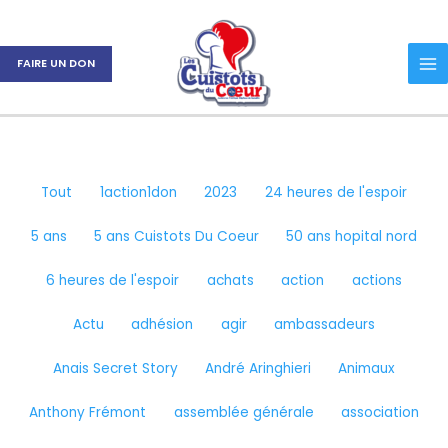
Aller
Filtrer
au
les
contenu
publications
FAIRE UN DON
par
catégorie
Tout
1action1don
2023
24 heures de l'espoir
5 ans
5 ans Cuistots Du Coeur
50 ans hopital nord
6 heures de l'espoir
achats
action
actions
Actu
adhésion
agir
ambassadeurs
Anais Secret Story
André Aringhieri
Animaux
Anthony Frémont
assemblée générale
association