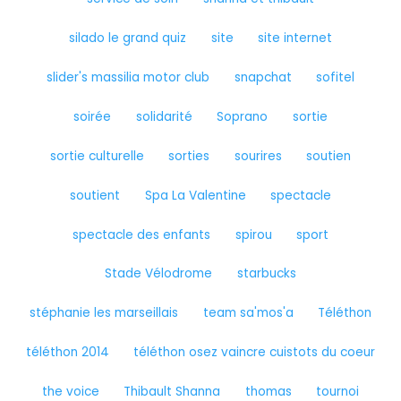
silado le grand quiz
site
site internet
slider's massilia motor club
snapchat
sofitel
soirée
solidarité
Soprano
sortie
sortie culturelle
sorties
sourires
soutien
soutient
Spa La Valentine
spectacle
spectacle des enfants
spirou
sport
Stade Vélodrome
starbucks
stéphanie les marseillais
team sa'mos'a
Téléthon
téléthon 2014
téléthon osez vaincre cuistots du coeur
the voice
Thibault Shanna
thomas
tournoi