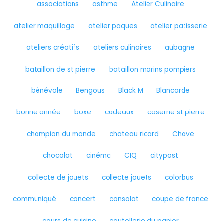
associations
asthme
Atelier Culinaire
atelier maquillage
atelier paques
atelier patisserie
ateliers créatifs
ateliers culinaires
aubagne
bataillon de st pierre
bataillon marins pompiers
bénévole
Bengous
Black M
Blancarde
bonne année
boxe
cadeaux
caserne st pierre
champion du monde
chateau ricard
Chave
chocolat
cinéma
CIQ
citypost
collecte de jouets
collecte jouets
colorbus
communiqué
concert
consolat
coupe de france
cours de cuisine
coutellerie du panier