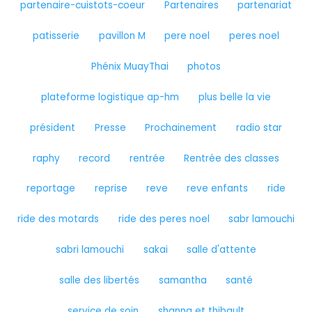
partenaire-cuistots-coeur
Partenaires
partenariat
patisserie
pavillon M
pere noel
peres noel
Phénix MuayThai
photos
plateforme logistique ap-hm
plus belle la vie
président
Presse
Prochainement
radio star
raphy
record
rentrée
Rentrée des classes
reportage
reprise
reve
reve enfants
ride
ride des motards
ride des peres noel
sabr lamouchi
sabri lamouchi
sakai
salle d'attente
salle des libertés
samantha
santé
service de soin
shanna et thibault