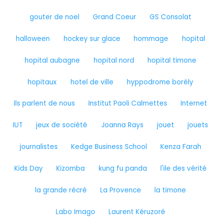
gouter de noel
Grand Coeur
GS Consolat
halloween
hockey sur glace
hommage
hopital
hopital aubagne
hopital nord
hopital timone
hopitaux
hotel de ville
hyppodrome borély
Ils parlent de nous
Institut Paoli Calmettes
Internet
IUT
jeux de société
Joanna Rays
jouet
jouets
journalistes
Kedge Business School
Kenza Farah
Kids Day
Kizomba
kung fu panda
l'ile des vérité
la grande récré
La Provence
la timone
Labo Imago
Laurent Kéruzoré