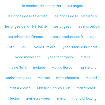
le combat de samantha
les anges
les anges de la téléralité
les Anges de la Téléralité 6
les anges de la téléréalité
Les anges6
les marseillais
les princes de l'amour
lescuistotsducoeur.fr
logo
Loto
Lou
Lycée Lumiere
lycée lumière la ciotat
lycee mongrand
lycéé montgrand
mairie
mairie 15/16
malade
Marina Russo
marineland
Marins Pompiers
Marlyse
mars chocolat
Marseille
massilia café
Massilia Hockey Club
masterchef
Médias
meilleurs voeux
merci
mondial boxing