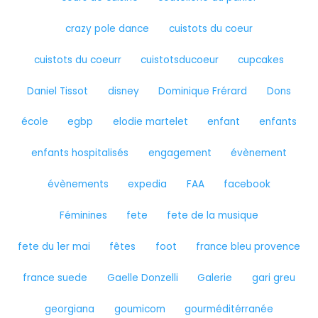
crazy pole dance
cuistots du coeur
cuistots du coeurr
cuistotsducoeur
cupcakes
Daniel Tissot
disney
Dominique Frérard
Dons
école
egbp
elodie martelet
enfant
enfants
enfants hospitalisés
engagement
évènement
évènements
expedia
FAA
facebook
Féminines
fete
fete de la musique
fete du 1er mai
fêtes
foot
france bleu provence
france suede
Gaelle Donzelli
Galerie
gari greu
georgiana
goumicom
gourméditérranée