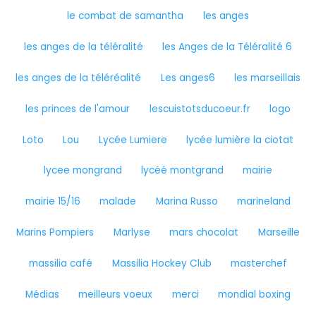
le combat de samantha
les anges
les anges de la téléralité
les Anges de la Téléralité 6
les anges de la téléréalité
Les anges6
les marseillais
les princes de l'amour
lescuistotsducoeur.fr
logo
Loto
Lou
Lycée Lumiere
lycée lumière la ciotat
lycee mongrand
lycéé montgrand
mairie
mairie 15/16
malade
Marina Russo
marineland
Marins Pompiers
Marlyse
mars chocolat
Marseille
massilia café
Massilia Hockey Club
masterchef
Médias
meilleurs voeux
merci
mondial boxing