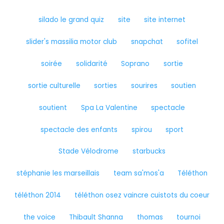
silado le grand quiz
site
site internet
slider's massilia motor club
snapchat
sofitel
soirée
solidarité
Soprano
sortie
sortie culturelle
sorties
sourires
soutien
soutient
Spa La Valentine
spectacle
spectacle des enfants
spirou
sport
Stade Vélodrome
starbucks
stéphanie les marseillais
team sa'mos'a
Téléthon
téléthon 2014
téléthon osez vaincre cuistots du coeur
the voice
Thibault Shanna
thomas
tournoi