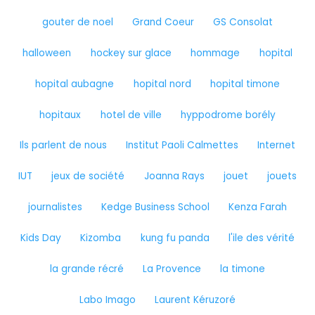
gouter de noel
Grand Coeur
GS Consolat
halloween
hockey sur glace
hommage
hopital
hopital aubagne
hopital nord
hopital timone
hopitaux
hotel de ville
hyppodrome borély
Ils parlent de nous
Institut Paoli Calmettes
Internet
IUT
jeux de société
Joanna Rays
jouet
jouets
journalistes
Kedge Business School
Kenza Farah
Kids Day
Kizomba
kung fu panda
l'ile des vérité
la grande récré
La Provence
la timone
Labo Imago
Laurent Kéruzoré