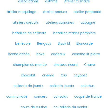
associations
asthme
Atelier Culinaire
atelier maquillage
atelier paques
atelier patisserie
ateliers créatifs
ateliers culinaires
aubagne
bataillon de st pierre
bataillon marins pompiers
bénévole
Bengous
Black M
Blancarde
bonne année
boxe
cadeaux
caserne st pierre
champion du monde
chateau ricard
Chave
chocolat
cinéma
CIQ
citypost
collecte de jouets
collecte jouets
colorbus
communiqué
concert
consolat
coupe de france
cours de cuisine
coutellerie du panier