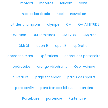
motard
motards
mucem
News
nicolas karabatic
noel
nouvel an
nuit des champions
olympe
OM
OM ATTITUDE
OM Evian
OM Féminines
OM LYON
OM/Nice
OM/OL
open 13
open13
opération
opération mars
Opérations
opérations partenaire
opératuibs
orange vélodrome
Oser Vaincre
ouverture
page facebook
palais des sports
parc borély
parc francois billoux
Parrains
Partebaire
partenaie
Partenaire