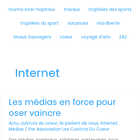
tournoi inter-hopitaux
travaux
trophées des sports
trophées du sport
vacances
vita liberté
Vivaux Sauvagere
voeux
voyage d'arlo
ZAZ
Internet
Les médias en force pour
Les
médias
oser vaincre
en
force
Actu
,
cuistots du coeur
,
Ils parlent de nous
,
Internet
,
pour
Médias
/ Par
Association Les Cuistots Du Coeur
oser
vaincre
Des médias, nombreux, solidaires, partenaires, pour