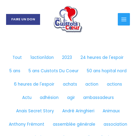
Aller
Filtrer
au
les
contenu
publications
FAIRE UN DON
par
catégorie
Tout
1action1don
2023
24 heures de l'espoir
5 ans
5 ans Cuistots Du Coeur
50 ans hopital nord
6 heures de l'espoir
achats
action
actions
Actu
adhésion
agir
ambassadeurs
Anais Secret Story
André Aringhieri
Animaux
Anthony Frémont
assemblée générale
association