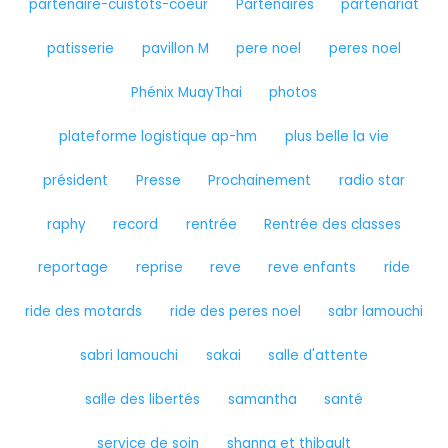
partenaire-cuistots-coeur
Partenaires
partenariat
patisserie
pavillon M
pere noel
peres noel
Phénix MuayThai
photos
plateforme logistique ap-hm
plus belle la vie
président
Presse
Prochainement
radio star
raphy
record
rentrée
Rentrée des classes
reportage
reprise
reve
reve enfants
ride
ride des motards
ride des peres noel
sabr lamouchi
sabri lamouchi
sakai
salle d'attente
salle des libertés
samantha
santé
service de soin
shanna et thibault