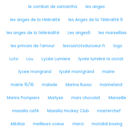
le combat de samantha
les anges
les anges de la téléralité
les Anges de la Téléralité 6
les anges de la téléréalité
Les anges6
les marseillais
les princes de l'amour
lescuistotsducoeur.fr
logo
Loto
Lou
Lycée Lumiere
lycée lumière la ciotat
lycee mongrand
lycéé montgrand
mairie
mairie 15/16
malade
Marina Russo
marineland
Marins Pompiers
Marlyse
mars chocolat
Marseille
massilia café
Massilia Hockey Club
masterchef
Médias
meilleurs voeux
merci
mondial boxing