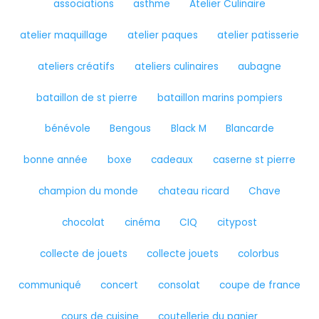
associations
asthme
Atelier Culinaire
atelier maquillage
atelier paques
atelier patisserie
ateliers créatifs
ateliers culinaires
aubagne
bataillon de st pierre
bataillon marins pompiers
bénévole
Bengous
Black M
Blancarde
bonne année
boxe
cadeaux
caserne st pierre
champion du monde
chateau ricard
Chave
chocolat
cinéma
CIQ
citypost
collecte de jouets
collecte jouets
colorbus
communiqué
concert
consolat
coupe de france
cours de cuisine
coutellerie du panier