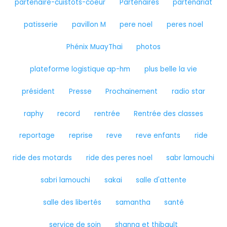
partenaire-cuistots-coeur
Partenaires
partenariat
patisserie
pavillon M
pere noel
peres noel
Phénix MuayThai
photos
plateforme logistique ap-hm
plus belle la vie
président
Presse
Prochainement
radio star
raphy
record
rentrée
Rentrée des classes
reportage
reprise
reve
reve enfants
ride
ride des motards
ride des peres noel
sabr lamouchi
sabri lamouchi
sakai
salle d'attente
salle des libertés
samantha
santé
service de soin
shanna et thibault