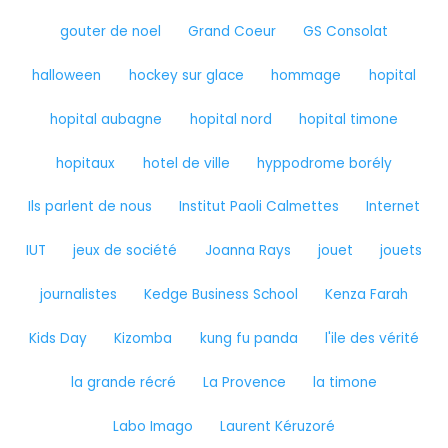
gouter de noel
Grand Coeur
GS Consolat
halloween
hockey sur glace
hommage
hopital
hopital aubagne
hopital nord
hopital timone
hopitaux
hotel de ville
hyppodrome borély
Ils parlent de nous
Institut Paoli Calmettes
Internet
IUT
jeux de société
Joanna Rays
jouet
jouets
journalistes
Kedge Business School
Kenza Farah
Kids Day
Kizomba
kung fu panda
l'ile des vérité
la grande récré
La Provence
la timone
Labo Imago
Laurent Kéruzoré