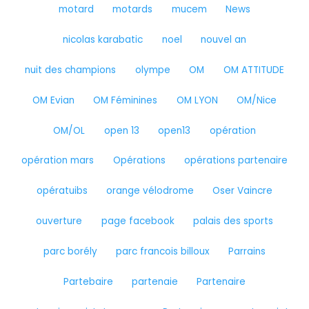
motard
motards
mucem
News
nicolas karabatic
noel
nouvel an
nuit des champions
olympe
OM
OM ATTITUDE
OM Evian
OM Féminines
OM LYON
OM/Nice
OM/OL
open 13
open13
opération
opération mars
Opérations
opérations partenaire
opératuibs
orange vélodrome
Oser Vaincre
ouverture
page facebook
palais des sports
parc borély
parc francois billoux
Parrains
Partebaire
partenaie
Partenaire