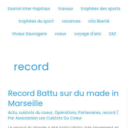
tournoi inter-hopitaux
travaux
trophées des sports
trophées du sport
vacances
vita liberté
Vivaux Sauvagere
voeux
voyage d'arlo
ZAZ
record
Record Battu sur du made in
Record
Battu
Marseille
sur
du
Actu
,
cuistots du coeur
,
Opérations
,
Partenaires
,
record
/
made
Par
Association Les Cuistots Du Coeur
in
Marseille
Le record du Monde a été battu! Battu très largement et