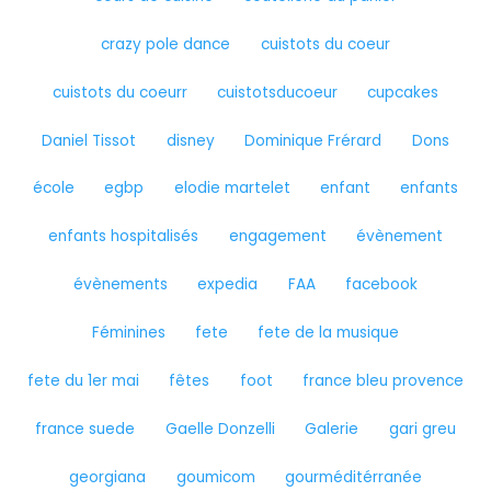
crazy pole dance
cuistots du coeur
cuistots du coeurr
cuistotsducoeur
cupcakes
Daniel Tissot
disney
Dominique Frérard
Dons
école
egbp
elodie martelet
enfant
enfants
enfants hospitalisés
engagement
évènement
évènements
expedia
FAA
facebook
Féminines
fete
fete de la musique
fete du 1er mai
fêtes
foot
france bleu provence
france suede
Gaelle Donzelli
Galerie
gari greu
georgiana
goumicom
gourméditérranée