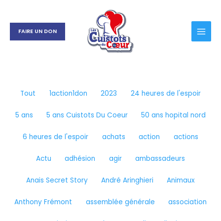
Aller
Filtrer
au
les
contenu
publications
FAIRE UN DON
par
catégorie
Tout
1action1don
2023
24 heures de l'espoir
5 ans
5 ans Cuistots Du Coeur
50 ans hopital nord
6 heures de l'espoir
achats
action
actions
Actu
adhésion
agir
ambassadeurs
Anais Secret Story
André Aringhieri
Animaux
Anthony Frémont
assemblée générale
association