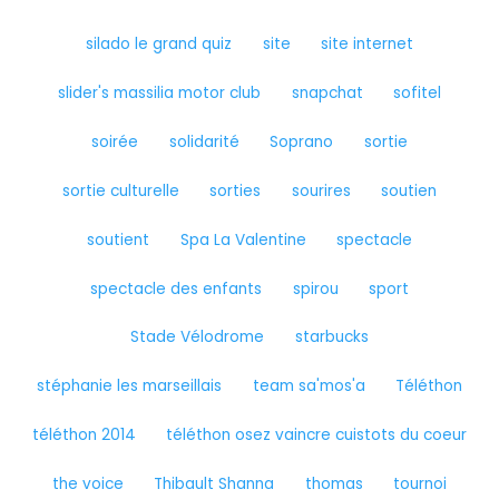
silado le grand quiz
site
site internet
slider's massilia motor club
snapchat
sofitel
soirée
solidarité
Soprano
sortie
sortie culturelle
sorties
sourires
soutien
soutient
Spa La Valentine
spectacle
spectacle des enfants
spirou
sport
Stade Vélodrome
starbucks
stéphanie les marseillais
team sa'mos'a
Téléthon
téléthon 2014
téléthon osez vaincre cuistots du coeur
the voice
Thibault Shanna
thomas
tournoi