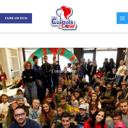
Aller
au
contenu
FAIRE UN DON
L'association