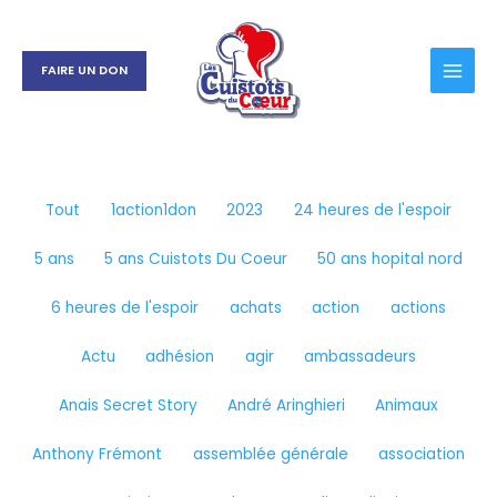
Aller
Filtrer
au
les
contenu
publications
FAIRE UN DON
par
catégorie
Tout
1action1don
2023
24 heures de l'espoir
5 ans
5 ans Cuistots Du Coeur
50 ans hopital nord
6 heures de l'espoir
achats
action
actions
Actu
adhésion
agir
ambassadeurs
Anais Secret Story
André Aringhieri
Animaux
Anthony Frémont
assemblée générale
association