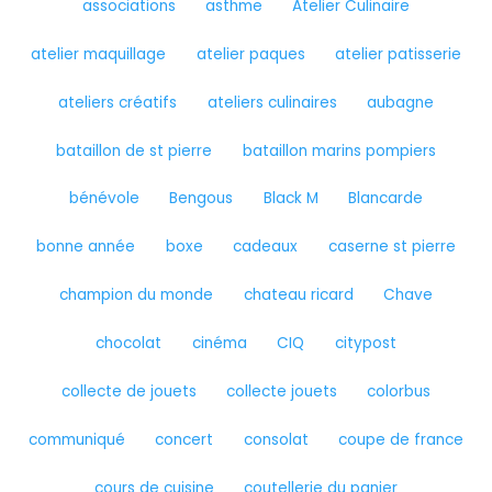
associations
asthme
Atelier Culinaire
atelier maquillage
atelier paques
atelier patisserie
ateliers créatifs
ateliers culinaires
aubagne
bataillon de st pierre
bataillon marins pompiers
bénévole
Bengous
Black M
Blancarde
bonne année
boxe
cadeaux
caserne st pierre
champion du monde
chateau ricard
Chave
chocolat
cinéma
CIQ
citypost
collecte de jouets
collecte jouets
colorbus
communiqué
concert
consolat
coupe de france
cours de cuisine
coutellerie du panier