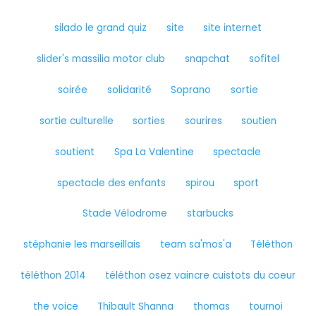
silado le grand quiz
site
site internet
slider's massilia motor club
snapchat
sofitel
soirée
solidarité
Soprano
sortie
sortie culturelle
sorties
sourires
soutien
soutient
Spa La Valentine
spectacle
spectacle des enfants
spirou
sport
Stade Vélodrome
starbucks
stéphanie les marseillais
team sa'mos'a
Téléthon
téléthon 2014
téléthon osez vaincre cuistots du coeur
the voice
Thibault Shanna
thomas
tournoi