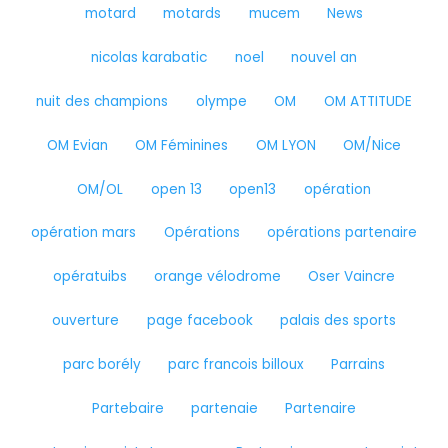
motard
motards
mucem
News
nicolas karabatic
noel
nouvel an
nuit des champions
olympe
OM
OM ATTITUDE
OM Evian
OM Féminines
OM LYON
OM/Nice
OM/OL
open 13
open13
opération
opération mars
Opérations
opérations partenaire
opératuibs
orange vélodrome
Oser Vaincre
ouverture
page facebook
palais des sports
parc borély
parc francois billoux
Parrains
Partebaire
partenaie
Partenaire