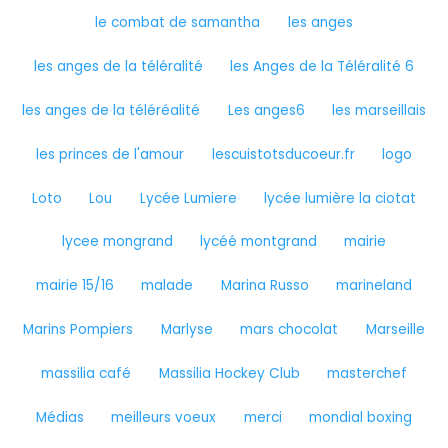
le combat de samantha
les anges
les anges de la téléralité
les Anges de la Téléralité 6
les anges de la téléréalité
Les anges6
les marseillais
les princes de l'amour
lescuistotsducoeur.fr
logo
Loto
Lou
Lycée Lumiere
lycée lumière la ciotat
lycee mongrand
lycéé montgrand
mairie
mairie 15/16
malade
Marina Russo
marineland
Marins Pompiers
Marlyse
mars chocolat
Marseille
massilia café
Massilia Hockey Club
masterchef
Médias
meilleurs voeux
merci
mondial boxing