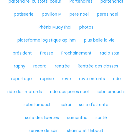
partenaire-cuistots-coeur
Partenaires
partenariat
patisserie
pavillon M
pere noel
peres noel
Phénix MuayThai
photos
plateforme logistique ap-hm
plus belle la vie
président
Presse
Prochainement
radio star
raphy
record
rentrée
Rentrée des classes
reportage
reprise
reve
reve enfants
ride
ride des motards
ride des peres noel
sabr lamouchi
sabri lamouchi
sakai
salle d'attente
salle des libertés
samantha
santé
service de soin
shanna et thibault