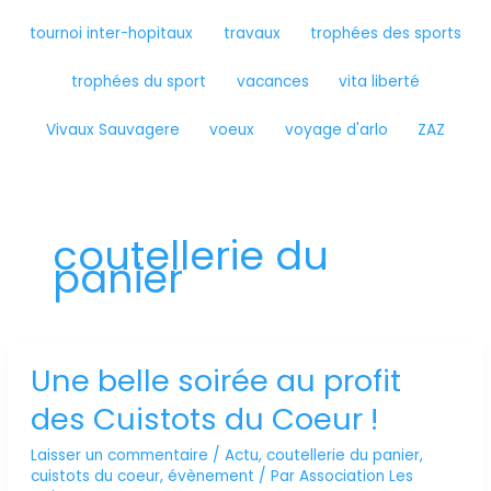
tournoi inter-hopitaux
travaux
trophées des sports
trophées du sport
vacances
vita liberté
Vivaux Sauvagere
voeux
voyage d'arlo
ZAZ
coutellerie du
panier
Une belle soirée au profit
Une
belle
des Cuistots du Coeur !
soirée
au
Laisser un commentaire
/
Actu
,
coutellerie du panier
,
profit
cuistots du coeur
,
évènement
/ Par
Association Les
des