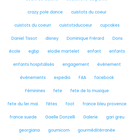
crazy pole dance
cuistots du coeur
cuistots du coeurr
cuistotsducoeur
cupcakes
Daniel Tissot
disney
Dominique Frérard
Dons
école
egbp
elodie martelet
enfant
enfants
enfants hospitalisés
engagement
évènement
évènements
expedia
FAA
facebook
Féminines
fete
fete de la musique
fete du 1er mai
fêtes
foot
france bleu provence
france suede
Gaelle Donzelli
Galerie
gari greu
georgiana
goumicom
gourméditérranée