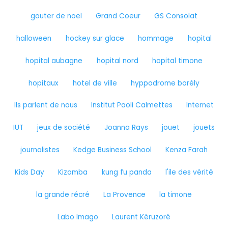
gouter de noel
Grand Coeur
GS Consolat
halloween
hockey sur glace
hommage
hopital
hopital aubagne
hopital nord
hopital timone
hopitaux
hotel de ville
hyppodrome borély
Ils parlent de nous
Institut Paoli Calmettes
Internet
IUT
jeux de société
Joanna Rays
jouet
jouets
journalistes
Kedge Business School
Kenza Farah
Kids Day
Kizomba
kung fu panda
l'ile des vérité
la grande récré
La Provence
la timone
Labo Imago
Laurent Kéruzoré