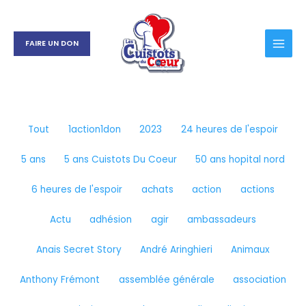
Aller
Filtrer
au
les
contenu
publications
FAIRE UN DON
par
catégorie
Tout
1action1don
2023
24 heures de l'espoir
5 ans
5 ans Cuistots Du Coeur
50 ans hopital nord
6 heures de l'espoir
achats
action
actions
Actu
adhésion
agir
ambassadeurs
Anais Secret Story
André Aringhieri
Animaux
Anthony Frémont
assemblée générale
association