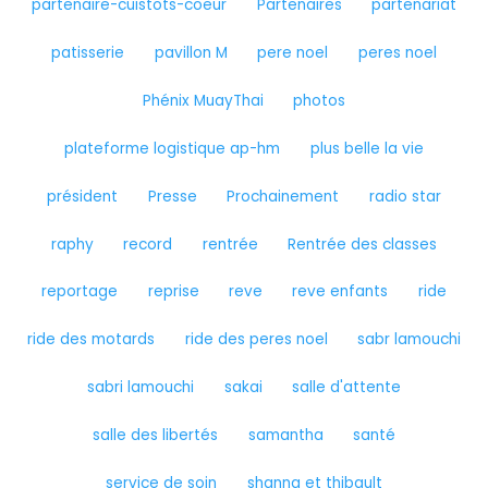
partenaire-cuistots-coeur
Partenaires
partenariat
patisserie
pavillon M
pere noel
peres noel
Phénix MuayThai
photos
plateforme logistique ap-hm
plus belle la vie
président
Presse
Prochainement
radio star
raphy
record
rentrée
Rentrée des classes
reportage
reprise
reve
reve enfants
ride
ride des motards
ride des peres noel
sabr lamouchi
sabri lamouchi
sakai
salle d'attente
salle des libertés
samantha
santé
service de soin
shanna et thibault