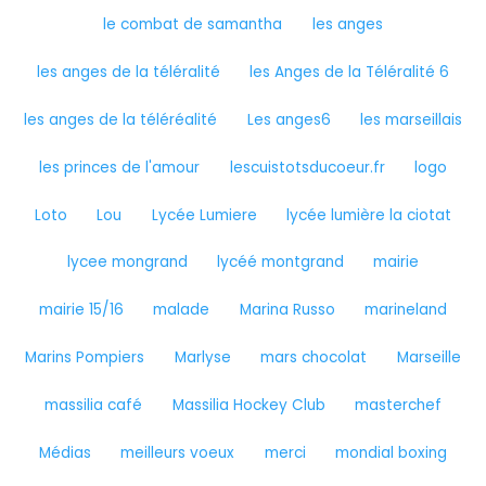
le combat de samantha
les anges
les anges de la téléralité
les Anges de la Téléralité 6
les anges de la téléréalité
Les anges6
les marseillais
les princes de l'amour
lescuistotsducoeur.fr
logo
Loto
Lou
Lycée Lumiere
lycée lumière la ciotat
lycee mongrand
lycéé montgrand
mairie
mairie 15/16
malade
Marina Russo
marineland
Marins Pompiers
Marlyse
mars chocolat
Marseille
massilia café
Massilia Hockey Club
masterchef
Médias
meilleurs voeux
merci
mondial boxing