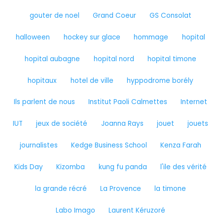
gouter de noel
Grand Coeur
GS Consolat
halloween
hockey sur glace
hommage
hopital
hopital aubagne
hopital nord
hopital timone
hopitaux
hotel de ville
hyppodrome borély
Ils parlent de nous
Institut Paoli Calmettes
Internet
IUT
jeux de société
Joanna Rays
jouet
jouets
journalistes
Kedge Business School
Kenza Farah
Kids Day
Kizomba
kung fu panda
l'ile des vérité
la grande récré
La Provence
la timone
Labo Imago
Laurent Kéruzoré