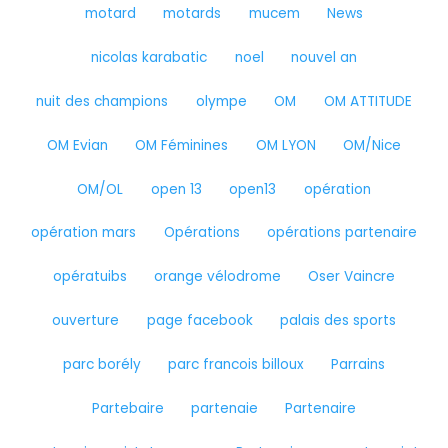
motard
motards
mucem
News
nicolas karabatic
noel
nouvel an
nuit des champions
olympe
OM
OM ATTITUDE
OM Evian
OM Féminines
OM LYON
OM/Nice
OM/OL
open 13
open13
opération
opération mars
Opérations
opérations partenaire
opératuibs
orange vélodrome
Oser Vaincre
ouverture
page facebook
palais des sports
parc borély
parc francois billoux
Parrains
Partebaire
partenaie
Partenaire