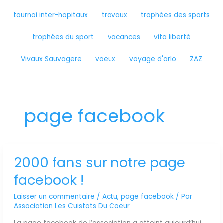
tournoi inter-hopitaux
travaux
trophées des sports
trophées du sport
vacances
vita liberté
Vivaux Sauvagere
voeux
voyage d'arlo
ZAZ
page facebook
2000 fans sur notre page
2000
fans
facebook !
sur
notre
Laisser un commentaire
/
Actu
,
page facebook
/ Par
page
Association Les Cuistots Du Coeur
facebook
!
La page facebook de l’association a atteint aujourd’hui