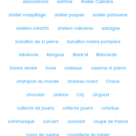
associations
asthme
Atelier Culinaire
atelier maquillage
atelier paques
atelier patisserie
ateliers créatifs
ateliers culinaires
aubagne
bataillon de st pierre
bataillon marins pompiers
bénévole
Bengous
Black M
Blancarde
bonne année
boxe
cadeaux
caserne st pierre
champion du monde
chateau ricard
Chave
chocolat
cinéma
CIQ
citypost
collecte de jouets
collecte jouets
colorbus
communiqué
concert
consolat
coupe de france
cours de cuisine
coutellerie du panier