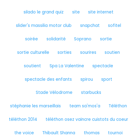
silado le grand quiz
site
site internet
slider's massilia motor club
snapchat
sofitel
soirée
solidarité
Soprano
sortie
sortie culturelle
sorties
sourires
soutien
soutient
Spa La Valentine
spectacle
spectacle des enfants
spirou
sport
Stade Vélodrome
starbucks
stéphanie les marseillais
team sa'mos'a
Téléthon
téléthon 2014
téléthon osez vaincre cuistots du coeur
the voice
Thibault Shanna
thomas
tournoi