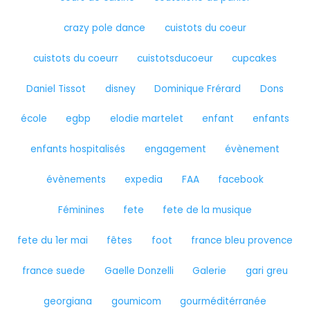
crazy pole dance
cuistots du coeur
cuistots du coeurr
cuistotsducoeur
cupcakes
Daniel Tissot
disney
Dominique Frérard
Dons
école
egbp
elodie martelet
enfant
enfants
enfants hospitalisés
engagement
évènement
évènements
expedia
FAA
facebook
Féminines
fete
fete de la musique
fete du 1er mai
fêtes
foot
france bleu provence
france suede
Gaelle Donzelli
Galerie
gari greu
georgiana
goumicom
gourméditérranée