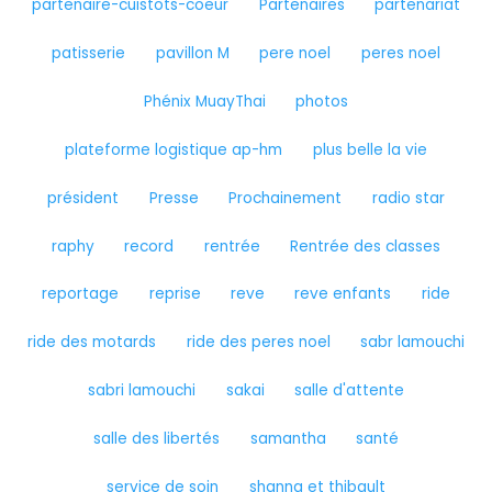
partenaire-cuistots-coeur
Partenaires
partenariat
patisserie
pavillon M
pere noel
peres noel
Phénix MuayThai
photos
plateforme logistique ap-hm
plus belle la vie
président
Presse
Prochainement
radio star
raphy
record
rentrée
Rentrée des classes
reportage
reprise
reve
reve enfants
ride
ride des motards
ride des peres noel
sabr lamouchi
sabri lamouchi
sakai
salle d'attente
salle des libertés
samantha
santé
service de soin
shanna et thibault