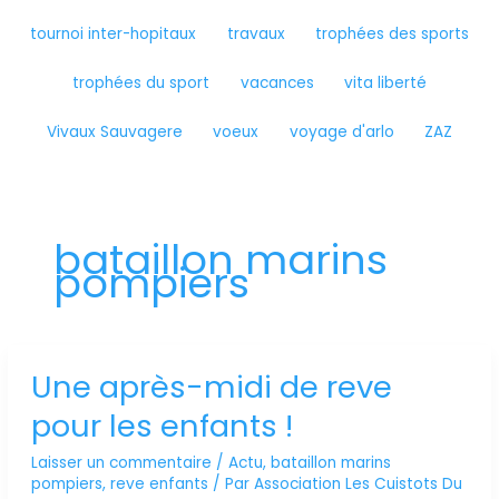
tournoi inter-hopitaux
travaux
trophées des sports
trophées du sport
vacances
vita liberté
Vivaux Sauvagere
voeux
voyage d'arlo
ZAZ
bataillon marins
pompiers
Une après-midi de reve
Une
après-
pour les enfants !
midi
de
Laisser un commentaire
/
Actu
,
bataillon marins
reve
pompiers
,
reve enfants
/ Par
Association Les Cuistots Du
pour