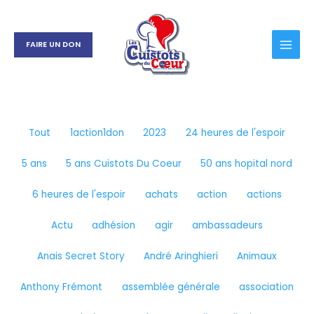
Aller
Filtrer
au
les
contenu
publications
FAIRE UN DON
par
catégorie
Tout
1action1don
2023
24 heures de l'espoir
5 ans
5 ans Cuistots Du Coeur
50 ans hopital nord
6 heures de l'espoir
achats
action
actions
Actu
adhésion
agir
ambassadeurs
Anais Secret Story
André Aringhieri
Animaux
Anthony Frémont
assemblée générale
association