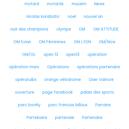
motard
motards
mucem
News
nicolas karabatic
noel
nouvel an
nuit des champions
olympe
OM
OM ATTITUDE
OM Evian
OM Féminines
OM LYON
OM/Nice
OM/OL
open 13
open13
opération
opération mars
Opérations
opérations partenaire
opératuibs
orange vélodrome
Oser Vaincre
ouverture
page facebook
palais des sports
parc borély
parc francois billoux
Parrains
Partebaire
partenaie
Partenaire