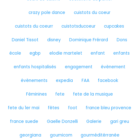
crazy pole dance
cuistots du coeur
cuistots du coeurr
cuistotsducoeur
cupcakes
Daniel Tissot
disney
Dominique Frérard
Dons
école
egbp
elodie martelet
enfant
enfants
enfants hospitalisés
engagement
évènement
évènements
expedia
FAA
facebook
Féminines
fete
fete de la musique
fete du 1er mai
fêtes
foot
france bleu provence
france suede
Gaelle Donzelli
Galerie
gari greu
georgiana
goumicom
gourméditérranée