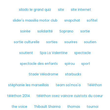
silado le grand quiz
site
site internet
slider's massilia motor club
snapchat
sofitel
soirée
solidarité
Soprano
sortie
sortie culturelle
sorties
sourires
soutien
soutient
Spa La Valentine
spectacle
spectacle des enfants
spirou
sport
Stade Vélodrome
starbucks
stéphanie les marseillais
team sa'mos'a
Téléthon
téléthon 2014
téléthon osez vaincre cuistots du coeur
the voice
Thibault Shanna
thomas
tournoi