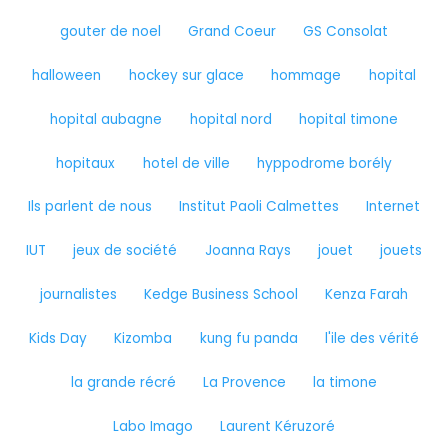
gouter de noel
Grand Coeur
GS Consolat
halloween
hockey sur glace
hommage
hopital
hopital aubagne
hopital nord
hopital timone
hopitaux
hotel de ville
hyppodrome borély
Ils parlent de nous
Institut Paoli Calmettes
Internet
IUT
jeux de société
Joanna Rays
jouet
jouets
journalistes
Kedge Business School
Kenza Farah
Kids Day
Kizomba
kung fu panda
l'ile des vérité
la grande récré
La Provence
la timone
Labo Imago
Laurent Kéruzoré