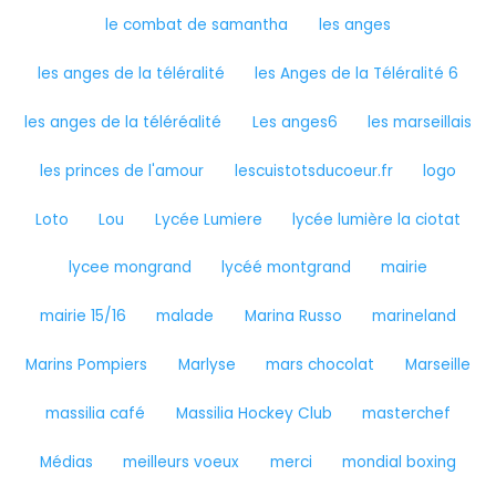
le combat de samantha
les anges
les anges de la téléralité
les Anges de la Téléralité 6
les anges de la téléréalité
Les anges6
les marseillais
les princes de l'amour
lescuistotsducoeur.fr
logo
Loto
Lou
Lycée Lumiere
lycée lumière la ciotat
lycee mongrand
lycéé montgrand
mairie
mairie 15/16
malade
Marina Russo
marineland
Marins Pompiers
Marlyse
mars chocolat
Marseille
massilia café
Massilia Hockey Club
masterchef
Médias
meilleurs voeux
merci
mondial boxing