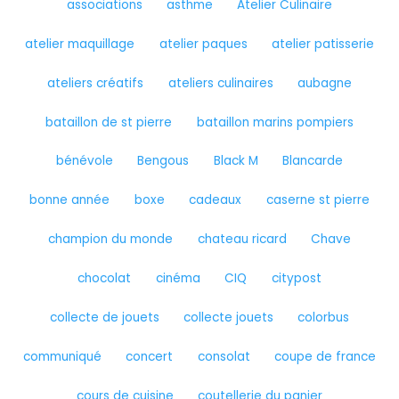
associations
asthme
Atelier Culinaire
atelier maquillage
atelier paques
atelier patisserie
ateliers créatifs
ateliers culinaires
aubagne
bataillon de st pierre
bataillon marins pompiers
bénévole
Bengous
Black M
Blancarde
bonne année
boxe
cadeaux
caserne st pierre
champion du monde
chateau ricard
Chave
chocolat
cinéma
CIQ
citypost
collecte de jouets
collecte jouets
colorbus
communiqué
concert
consolat
coupe de france
cours de cuisine
coutellerie du panier