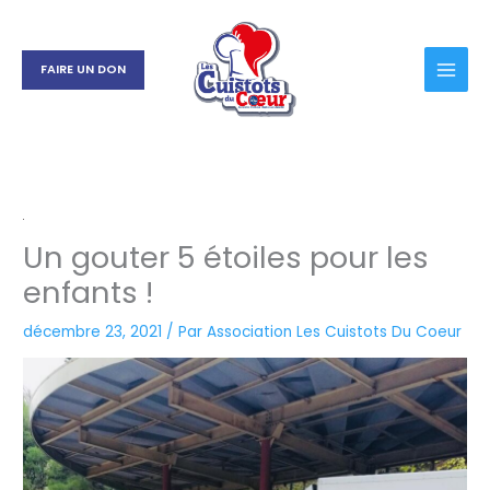
Aller
au
contenu
FAIRE UN DON
Un gouter 5 étoiles pour les
enfants !
décembre 23, 2021
/ Par
Association Les Cuistots Du Coeur