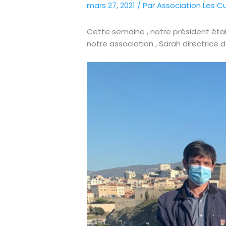
mars 27, 2021
/ Par
Association Les C
Cette semaine , notre président était
notre association , Sarah directrice