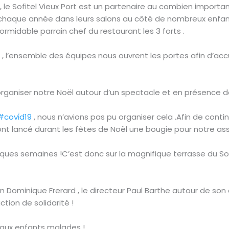
 le Sofitel Vieux Port est un partenaire au combien importa
s chaque année dans leurs salons au côté de nombreux en
ormidable parrain chef du restaurant les 3 forts .
, l’ensemble des équipes nous ouvrent les portes afin d’accu
ganiser notre Noël autour d’un spectacle et en présence de
#covi̇d19
, nous n’avions pas pu organiser cela .Afin de contin
ont lancé durant les fêtes de Noël une bougie pour notre ass
ques semaines !C’est donc sur la magnifique terrasse du Sof
 Dominique Frerard , le directeur Paul Barthe autour de son 
tion de solidarité !
 aux enfants malades !