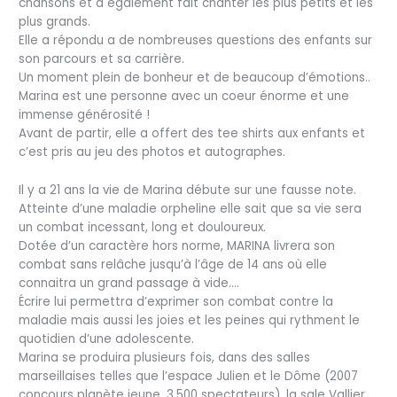
chansons et à également fait chanter les plus petits et les
plus grands.
Elle a répondu a de nombreuses questions des enfants sur
son parcours et sa carrière.
Un moment plein de bonheur et de beaucoup d’émotions..
Marina est une personne avec un coeur énorme et une
immense générosité !
Avant de partir, elle a offert des tee shirts aux enfants et
c’est pris au jeu des photos et autographes.
Il y a 21 ans la vie de Marina débute sur une fausse note.
Atteinte d’une maladie orpheline elle sait que sa vie sera
un combat incessant, long et douloureux.
Dotée d’un caractère hors norme, MARINA livrera son
combat sans relâche jusqu’à l’âge de 14 ans où elle
connaitra un grand passage à vide….
Écrire lui permettra d’exprimer son combat contre la
maladie mais aussi les joies et les peines qui rythment le
quotidien d’une adolescente.
Marina se produira plusieurs fois, dans des salles
marseillaises telles que l’espace Julien et le Dôme (2007
concours planète jeune, 3.500 spectateurs), la sale Vallier