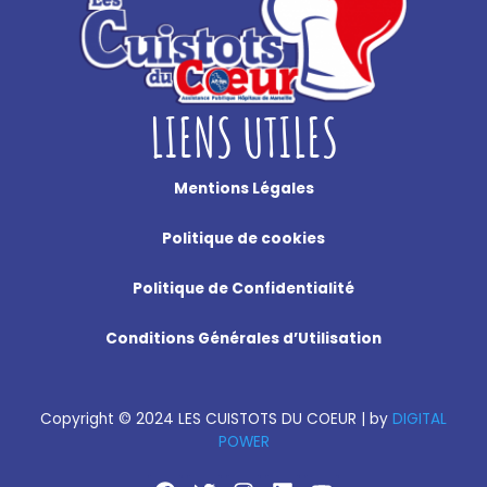
LIENS UTILES
Mentions Légales
Politique de cookies
Politique de Confidentialité
Conditions Générales d’Utilisation
Copyright
©
2024 LES CUISTOTS DU COEUR |
by
DIGITAL
POWER
F
T
I
L
Y