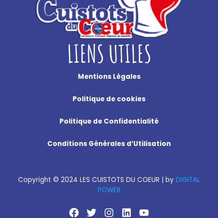
LIENS UTILES
Mentions Légales
Politique de cookies
Politique de Confidentialité
Conditions Générales d’Utilisation
Copyright
©
2024 LES CUISTOTS DU COEUR |
by
DIGITAL
POWER
F
T
I
L
Y