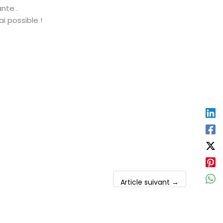
nte .
i possible !
Article suivant
→