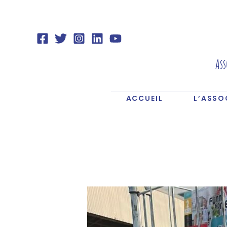
Aller
au
contenu
Ass
ACCUEIL
L’ASSO