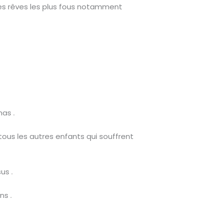
r tes rêves les plus fous notamment
mas .
 tous les autres enfants qui souffrent
us .
ns .