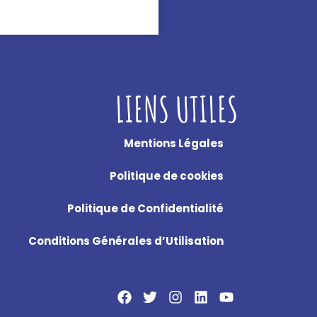
LIENS UTILES
Mentions Légales
Politique de cookies
Politique de Confidentialité
Conditions Générales d’Utilisation
F
T
I
L
Y
a
w
n
i
o