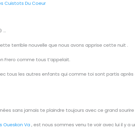
es Cuistots Du Coeur
 …
tte terrible nouvelle que nous avons apprise cette nuit .
 Frero comme tous t’appelait.
avec tous les autres enfants qui comme toi sont partis aprè
…
nées sans jamais te plaindre toujours avec ce grand sourir
s Oueskon Va
, est nous sommes venu te voir avec lui il y a u