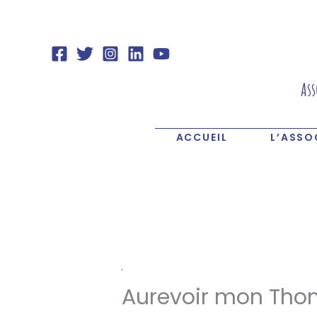
Aller
au
contenu
Ass
ACCUEIL
L’ASSO
Aurevoir mon Tho