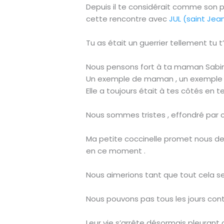
Depuis il te considérait comme son pe
cette rencontre avec
JUL (saint Jea
Tu as était un guerrier tellement tu 
Nous pensons fort à ta maman Sabin
Un exemple de maman , un exemple 
Elle a toujours était à tes côtés en te
Nous sommes tristes , effondré par c
Ma petite coccinelle promet nous de l
en ce moment .
Nous aimerions tant que tout cela se
Nous pouvons pas tous les jours conti
Leur vie s’arrête désormais pleurant c