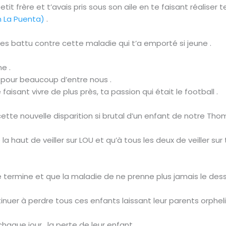
tit frère et t’avais pris sous son aile en te faisant réalise
n La Puenta)
.
t’es battu contre cette maladie qui t’a emporté si jeune .
e .
pour beaucoup d’entre nous .
 faisant vivre de plus près, ta passion qui était le football .
ette nouvelle disparition si brutal d’un enfant de notre Tho
a haut de veiller sur LOU et qu’à tous les deux de veiller sur
 termine et que la maladie de ne prenne plus jamais le dess
nuer à perdre tous ces enfants laissant leur parents orpheli
haque jour , la perte de leur enfant .